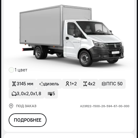
1 цвет
3145 мм
дизель
1+2
4x2
ППС 50
3,0х2,0х1,8
5
ПОД ЗАКАЗ
А23R22-1500-26-594-67-00-000
ПОДРОБНЕЕ