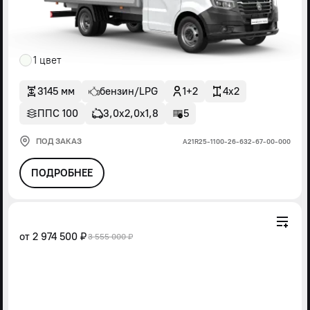
1 цвет
3145 мм
бензин/LPG
1+2
4x2
ППС 100
3,0х2,0х1,8
5
ПОД ЗАКАЗ
А21R25-1100-26-632-67-00-000
ПОДРОБНЕЕ
от
2 974 500 ₽
3 555 000 ₽