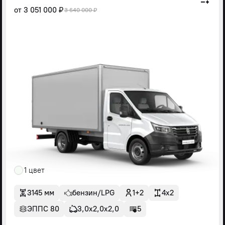
от
3 051 000 ₽
3 640 000 ₽
1 цвет
3145 мм
бензин/LPG
1+2
4x2
ЭППС 80
3,0х2,0х2,0
5