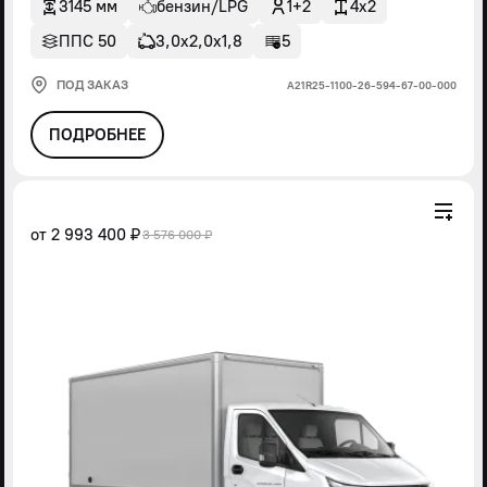
3145 мм
бензин/LPG
1+2
4x2
ППС 50
3,0х2,0х1,8
5
ПОД ЗАКАЗ
А21R25-1100-26-594-67-00-000
ПОДРОБНЕЕ
от
2 993 400 ₽
3 576 000 ₽