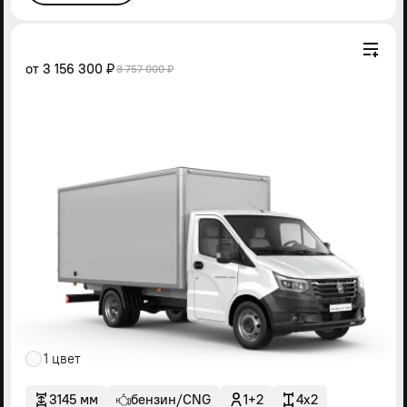
от
3 156 300 ₽
3 757 000 ₽
1 цвет
3145 мм
бензин/CNG
1+2
4x2