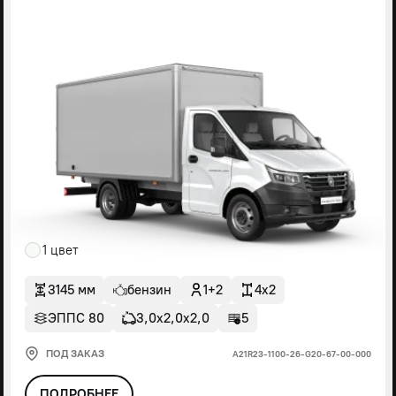
1 цвет
3145 мм
бензин
1+2
4x2
ЭППС 80
3,0х2,0х2,0
5
ПОД ЗАКАЗ
А21R23-1100-26-G20-67-00-000
ПОДРОБНЕЕ