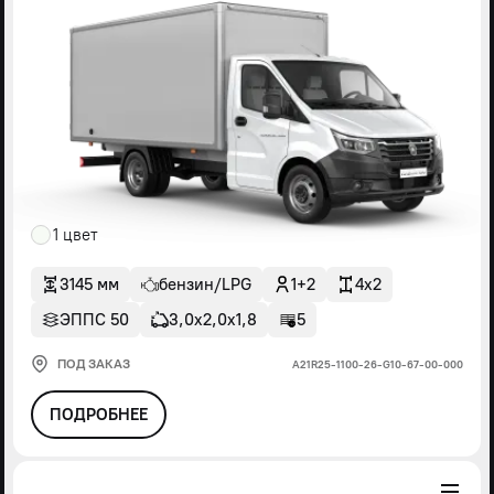
1 цвет
3145 мм
бензин/LPG
1+2
4x2
ЭППС 50
3,0х2,0х1,8
5
ПОД ЗАКАЗ
А21R25-1100-26-G10-67-00-000
ПОДРОБНЕЕ