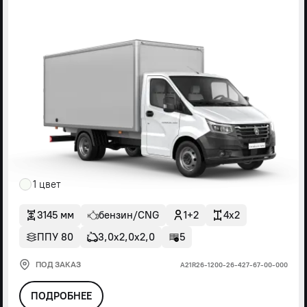
1 цвет
3145 мм
бензин/CNG
1+2
4x2
ППУ 80
3,0х2,0х2,0
5
ПОД ЗАКАЗ
А21R26-1200-26-427-67-00-000
ПОДРОБНЕЕ