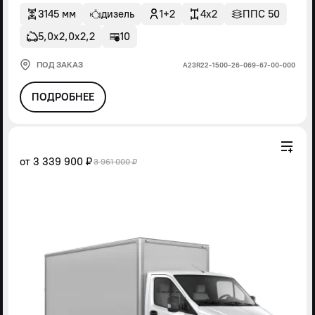
3145 мм
дизель
1+2
4x2
ППС 50
5,0х2,0х2,2
10
ПОД ЗАКАЗ
А23R22-1500-26-069-67-00-000
ПОДРОБНЕЕ
от
3 339 900 ₽
3 961 000 ₽