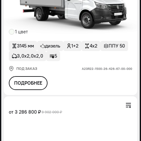
1 цвет
3145 мм
дизель
1+2
4x2
ППУ 50
3,0х2,0х2,0
5
ПОД ЗАКАЗ
А23R22-1500-26-426-67-00-000
ПОДРОБНЕЕ
от
3 286 800 ₽
3 902 000 ₽