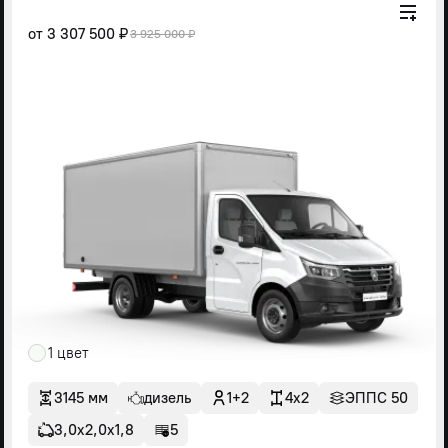
от
3 307 500 ₽
3 925 000 ₽
1 цвет
3145 мм
дизель
1+2
4x2
ЭППС 50
3,0х2,0х1,8
5