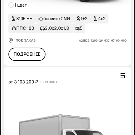
1 цвет
3145 мм
бензин/CNG
1+2
4x2
ППС 100
3,0х2,0х1,8
5
ПОД ЗАКАЗ
А21R26-1200-26-632-67-00-000
ПОДРОБНЕЕ
от
3 103 200 ₽
3 698 000 ₽