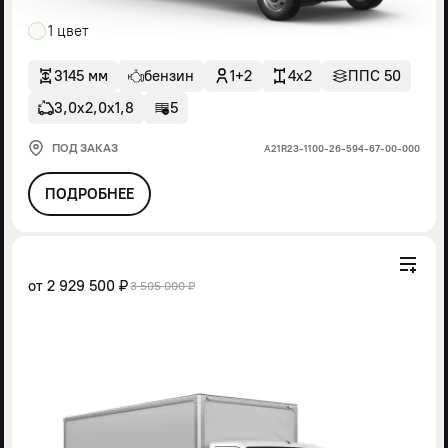
1 цвет
3145 мм
бензин
1+2
4x2
ППС 50
3,0х2,0х1,8
5
ПОД ЗАКАЗ
А21R23-1100-26-594-67-00-000
ПОДРОБНЕЕ
от
2 929 500 ₽
3 505 000 ₽