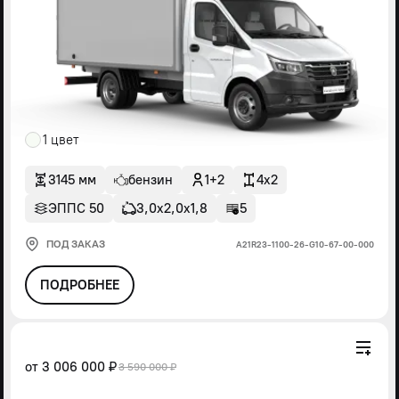
1 цвет
3145 мм
бензин
1+2
4x2
ЭППС 50
3,0х2,0х1,8
5
ПОД ЗАКАЗ
А21R23-1100-26-G10-67-00-000
ПОДРОБНЕЕ
от
3 006 000 ₽
3 590 000 ₽