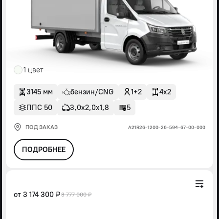
1 цвет
3145 мм
бензин/CNG
1+2
4x2
ППС 50
3,0х2,0х1,8
5
ПОД ЗАКАЗ
А21R26-1200-26-594-67-00-000
ПОДРОБНЕЕ
от
3 174 300 ₽
3 777 000 ₽